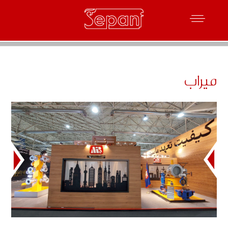
میراب